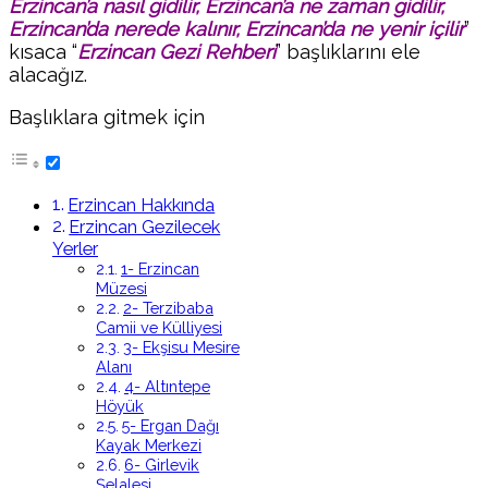
Erzincan’a nasıl gidilir, Erzincan’a ne zaman gidilir,
Erzincan’da nerede kalınır, Erzincan’da ne yenir içilir
”
kısaca “
Erzincan
Gezi Rehberi
” başlıklarını ele
alacağız.
Başlıklara gitmek için
Erzincan Hakkında
Erzincan Gezilecek
Yerler
1- Erzincan
Müzesi
2- Terzibaba
Camii ve Külliyesi
3- Ekşisu Mesire
Alanı
4- Altıntepe
Höyük
5- Ergan Dağı
Kayak Merkezi
6- Girlevik
Şelalesi