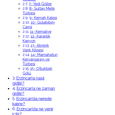
7- Yedi Göller
8- Sultan Melik
Türbesi
9- Kemah Kalesi
10- Gülabibey
Camii
11- Kemaliye
12- Karanlık
Kanyon
13- Abrenk
Vank Kilisesi
14- Mamahatun
Kervansarayı ve
Türbesi
15- Otlukbeli
Gölü
Erzincan’a nasıl
gidilir?
Erzincan’a ne zaman
gidilir?
Erzincan’da nerede
kalınır?
Erzincan’da ne yenir,
içilir?