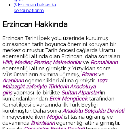
Erzincan hakkında
kendi notlarım
Erzincan Hakkında
Erzincan Tarihi İpek yolu üzerinde kurulmuş
olmasından tarih boyunca önemini koruyan bir
merkez olmuştur. Tarih öncesi çağlarda Urartu
egemenliği altında olan Erzincan, daha sonraları
Hitit, Medler, Persler, Makedonlar
ve
Romalıların
egemenliği altına girmiştir. 7. Yüzyıldan sonra
Müslümanların akımına uğramış,
Bizans
ve
Arapların
egemenlikleri altına girmiştir.
1071
Malazgirt zaferiyle Türklerin Anadoluya
giriş
yapması ile birlikte
Sultan Alparslan
’ın
kumandanlarından
Emir Mengücek
tarafından
Kemal ilçesi civarlarında ilk Türk Beyliği
kurulmuştur. Daha sonra
Anadolu Selçuklu Devleti
himayesinde iken
Moğol
istilasına uğramış ve
devamında
İlhanlıların
egemenliği altına girmiştir.
Sırası ile
Celayiriler, Eretna Devleti
himayesinde