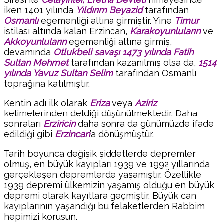
iken 1401 yılında
Yıldırım Beyazid
tarafından
Osmanlı
egemenliği altına girmiştir. Yine
Timur
istilası altında kalan Erzincan,
Karakoyunluların
ve
Akkoyunluların
egemenliği altına girmiş,
devamında
Otlukbeli savaşı 1473 yılında Fatih
Sultan Mehmet
tarafından kazanılmış olsa da,
1514
yılında Yavuz Sultan Selim
tarafından Osmanlı
toprağına katılmıştır.
Kentin adı ilk olarak
Eriza
veya
Aziriz
kelimelerinden deldiği düşünülmektedir. Daha
sonraları
Erziricin
daha sonra da günümüzde ifade
edildiği gibi
Erzincan
’a dönüşmüştür.
Tarih boyunca değişik şiddetlerde depremler
olmuş, en büyük kayıpları 1939 ve 1992 yıllarında
gerçekleşen depremlerde yaşamıştır. Özellikle
1939 depremi ülkemizin yaşamış olduğu en büyük
depremi olarak kayıtlara geçmiştir. Büyük can
kayıplarının yaşandığı bu felaketlerden Rabbim
hepimizi korusun.