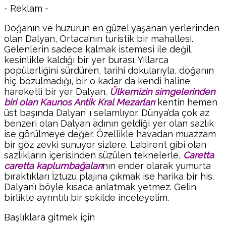
- Reklam -
Doğanın ve huzurun en güzel yaşanan yerlerinden
olan Dalyan, Ortaca’nın turistik bir mahallesi.
Gelenlerin sadece kalmak istemesi ile değil,
kesinlikle kaldığı bir yer burası. Yıllarca
popülerliğini sürdüren, tarihi dokularıyla, doğanın
hiç bozulmadığı, bir o kadar da kendi haline
hareketli bir yer Dalyan.
Ülkemizin simgelerinden
biri olan Kaunos Antik Kral Mezarları
kentin hemen
üst başında Dalyan’ ı selamlıyor. Dünya’da çok az
benzeri olan Dalyan adının geldiği yer olan sazlık
ise görülmeye değer. Özellikle havadan muazzam
bir göz zevki sunuyor sizlere. Labirent gibi olan
sazlıkların içerisinden süzülen teknelerle,
Caretta
caretta kaplumbağaları
nın ender olarak yumurta
bıraktıkları İztuzu plajına çıkmak ise harika bir his.
Dalyan’ı böyle kısaca anlatmak yetmez. Gelin
birlikte ayrıntılı bir şekilde inceleyelim.
Başlıklara gitmek için