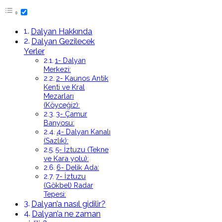
Dalyan Hakkında
Dalyan Gezilecek
Yerler
1- Dalyan
Merkezi:
2- Kaunos Antik
Kenti ve Kral
Mezarları
(Köyceğiz):
3- Çamur
Banyosu:
4- Dalyan Kanalı
(Sazlık):
5- İztuzu (Tekne
ve Kara yolu):
6- Delik Ada:
7- İztuzu
(Gökbel) Radar
Tepesi:
Dalyan’a nasıl gidilir?
Dalyan’a ne zaman