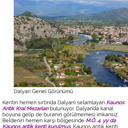
Dalyan Genel Görünümü
Kentin hemen sırtında Dalyan’ı selamlayan
Kaunos
Antik Kral Mezarları
bulunuyor. Dalyan’da kanal
boyuna gelip de buranın görülmemesi imkansız.
Beldenin hemen karşı bölgesinde
M.Ö. 4. yy da
Kaunos antik kenti kurulmuş
. Kaunos antik kenti