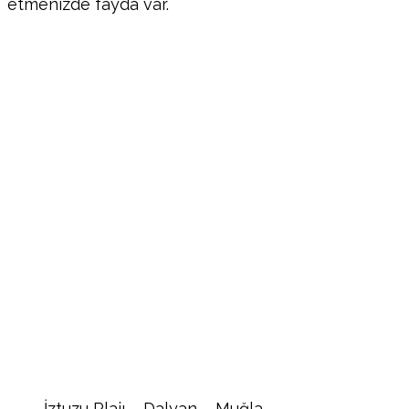
etmenizde fayda var.
İztuzu Plajı – Dalyan – Muğla