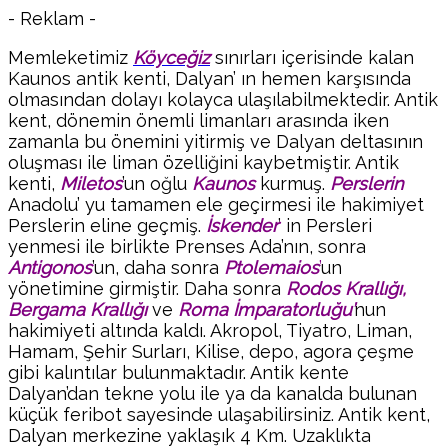
- Reklam -
Memleketimiz
Köyceğiz
sınırları içerisinde kalan
Kaunos antik kenti, Dalyan’ ın hemen karşısında
olmasından dolayı kolayca ulaşılabilmektedir. Antik
kent, dönemin önemli limanları arasında iken
zamanla bu önemini yitirmiş ve Dalyan deltasının
oluşması ile liman özelliğini kaybetmiştir. Antik
kenti,
Miletos
’un oğlu
Kaunos
kurmuş.
Perslerin
Anadolu’ yu tamamen ele geçirmesi ile hakimiyet
Perslerin eline geçmiş.
İskender
’ in Persleri
yenmesi ile birlikte Prenses Ada’nın, sonra
Antigonos
’un, daha sonra
Ptolemaios
’
un
yönetimine girmiştir. Daha sonra
Rodos Krallığı,
Bergama Krallığı
ve
Roma İmparatorluğu’
nun
hakimiyeti altında kaldı. Akropol, Tiyatro, Liman,
Hamam, Şehir Surları, Kilise, depo, agora çeşme
gibi kalıntılar bulunmaktadır. Antik kente
Dalyan’dan tekne yolu ile ya da kanalda bulunan
küçük feribot sayesinde ulaşabilirsiniz. Antik kent,
Dalyan merkezine yaklaşık 4 Km. Uzaklıkta