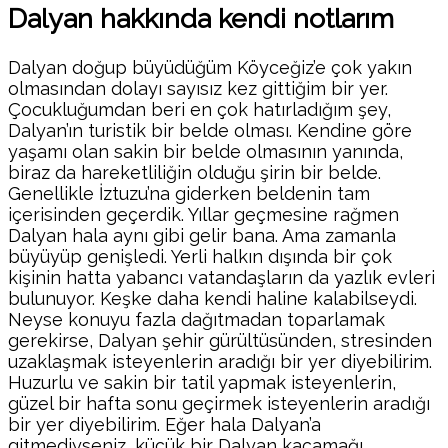
Dalyan hakkında kendi notlarım
Dalyan doğup büyüdüğüm Köyceğiz’e çok yakın
olmasından dolayı sayısız kez gittiğim bir yer.
Çocukluğumdan beri en çok hatırladığım şey,
Dalyan’ın turistik bir belde olması. Kendine göre
yaşamı olan sakin bir belde olmasının yanında,
biraz da hareketliliğin olduğu şirin bir belde.
Genellikle İztuzu’na giderken beldenin tam
içerisinden geçerdik. Yıllar geçmesine rağmen
Dalyan hala aynı gibi gelir bana. Ama zamanla
büyüyüp genişledi. Yerli halkın dışında bir çok
kişinin hatta yabancı vatandaşların da yazlık evleri
bulunuyor. Keşke daha kendi haline kalabilseydi.
Neyse konuyu fazla dağıtmadan toparlamak
gerekirse, Dalyan şehir gürültüsünden, stresinden
uzaklaşmak isteyenlerin aradığı bir yer diyebilirim.
Huzurlu ve sakin bir tatil yapmak isteyenlerin,
güzel bir hafta sonu geçirmek isteyenlerin aradığı
bir yer diyebilirim. Eğer hala Dalyan’a
gitmediyseniz, küçük bir Dalyan kaçamağı