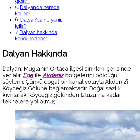
gidilir?
Dalyan’da nerede
kalınır?
Dalyan’da ne yenir,
içilir?
Dalyan hakkında
kendi notlarım
Dalyan Hakkında
Dalyan, Muğla’nın Ortaca ilçesi sınırları içerisinde
yer alır.
Ege
ile
Akdeniz
bölgelerini böldüğü
söylenir. Çünkü doğal bir kanal yoluyla Akdeniz’i
Köyceğiz Gölüne bağlamaktadır. Doğal sazlık
kıvrılarak Köyceğiz gölünden İztuzu’ na kadar
teknelere yol olmuş.