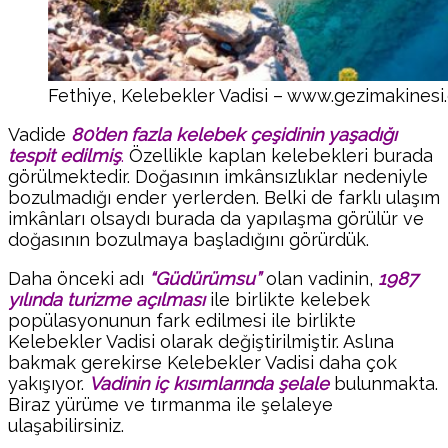
Fethiye, Kelebekler Vadisi – www.gezimakines
Vadide
80’den fazla kelebek çeşidinin yaşadığı
tespit edilmiş
.
Özellikle kaplan kelebekleri burada
görülmektedir. Doğasının imkânsızlıklar nedeniyle
bozulmadığı ender yerlerden. Belki de farklı ulaşım
imkânları olsaydı burada da yapılaşma görülür ve
doğasının bozulmaya başladığını görürdük.
Daha önceki adı
“Güdürümsu”
olan vadinin,
1987
yılında turizme açılması
ile birlikte kelebek
popülasyonunun fark edilmesi ile birlikte
Kelebekler Vadisi olarak değiştirilmiştir. Aslına
bakmak gerekirse Kelebekler Vadisi daha çok
yakışıyor.
Vadinin iç kısımlarında şelale
bulunmakta.
Biraz yürüme ve tırmanma ile şelaleye
ulaşabilirsiniz.