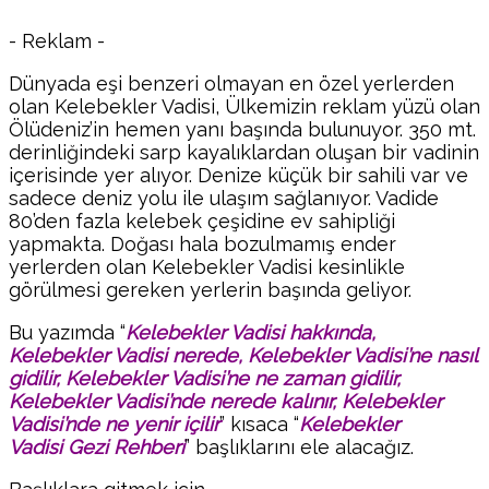
- Reklam -
Dünyada eşi benzeri olmayan en özel yerlerden
olan Kelebekler Vadisi, Ülkemizin reklam yüzü olan
Ölüdeniz’in hemen yanı başında bulunuyor. 350 mt.
derinliğindeki sarp kayalıklardan oluşan bir vadinin
içerisinde yer alıyor. Denize küçük bir sahili var ve
sadece deniz yolu ile ulaşım sağlanıyor. Vadide
80’den fazla kelebek çeşidine ev sahipliği
yapmakta. Doğası hala bozulmamış ender
yerlerden olan Kelebekler Vadisi kesinlikle
görülmesi gereken yerlerin başında geliyor.
Bu yazımda “
Kelebekler Vadisi hakkında,
Kelebekler Vadisi nerede, Kelebekler Vadisi’ne nasıl
gidilir, Kelebekler Vadisi’ne ne zaman gidilir,
Kelebekler Vadisi’nde nerede kalınır, Kelebekler
Vadisi’nde ne yenir içilir
” kısaca “
Kelebekler
Vadisi
Gezi Rehberi
” başlıklarını ele alacağız.