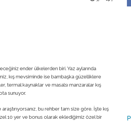
Linkedin
WhatsApp
Telegram
ceğiniz ender ülkelerden biri. Yaz aylarında
kemiz, kış mevsiminde ise bambaşka güzelliklere
ller, termal kaynaklar ve masalsı manzaralar kış
ota sunuyor.
e araştırıyorsanız, bu rehber tam size göre. İşte kış
el 10 yer ve bonus olarak eklediğimiz özel bir
P