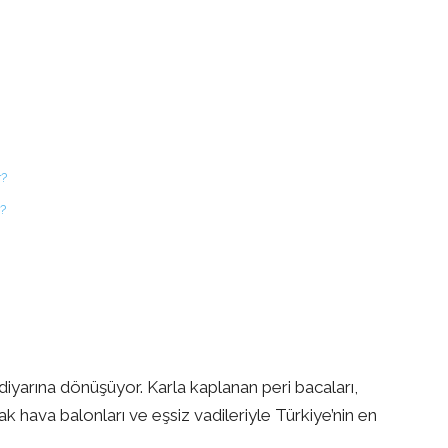
r?
r?
iyarına dönüşüyor. Karla kaplanan peri bacaları,
ava balonları ve eşsiz vadileriyle Türkiye’nin en