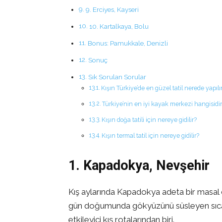
9. Erciyes, Kayseri
10. Kartalkaya, Bolu
Bonus: Pamukkale, Denizli
Sonuç
Sık Sorulan Sorular
Kışın Türkiye’de en güzel tatil nerede yapılı
Türkiye’nin en iyi kayak merkezi hangisidi
Kışın doğa tatili için nereye gidilir?
Kışın termal tatil için nereye gidilir?
1. Kapadokya, Nevşehir
Kış aylarında Kapadokya adeta bir masal d
gün doğumunda gökyüzünü süsleyen sıcak h
etkileyici kış rotalarından biri.