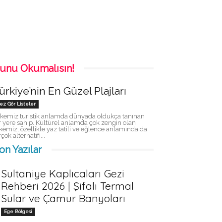
unu Okumalısın!
ürkiye’nin En Güzel Plajları
ez Gör Listeler
kemiz turistik anlamda dünyada oldukça tanınan
r yere sahip. Kültürel anlamda çok zengin olan
kemiz, özellikle yaz tatili ve eğlence anlamında da
rçok alternatifi...
on Yazılar
Sultaniye Kaplıcaları Gezi
Rehberi 2026 | Şifalı Termal
Sular ve Çamur Banyoları
Ege Bölgesi