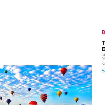
B
T
G
Ül
bi
ül
bi
S