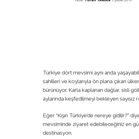
Facebook
X
Pinterest
Türkiye dört mevsimi aynı anda yaşayabile
sahilleri ve koylarıyla ön plana çıkan ül
bürünüyor. Karla kaplanan dağlar, sisli gö
aylarında keşfedilmeyi bekleyen sayısız r
Eğer “Kışın Türkiye’de nereye gidilir?” diy
mevsiminde ziyaret edebileceğiniz en güz
destinasyon.