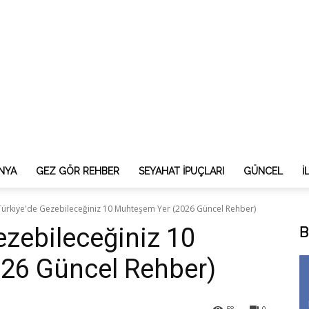
NYA
GEZ GÖR REHBER
SEYAHAT İPUÇLARI
GÜNCEL
İ
 Türkiye'de Gezebileceğiniz 10 Muhteşem Yer (2026 Güncel Rehber)
ezebileceğiniz 10
B
26 Güncel Rehber)
58
0