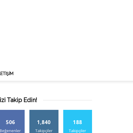
LETIŞIM
izi Takip Edin!
506
1,840
188
Beğenenler
Takipçiler
Takipçiler