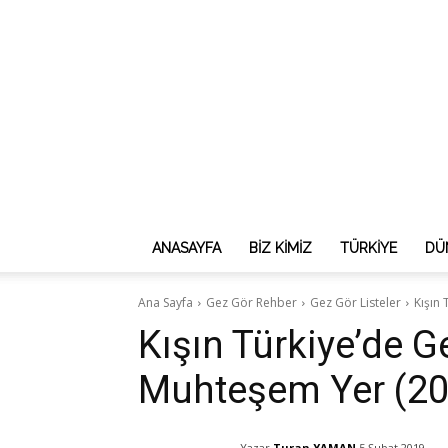
ANASAYFA
BIZ KIMIZ
TÜRKIYE
DÜ
Ana Sayfa
Gez Gör Rehber
Gez Gör Listeler
Kışın
Kışın Türkiye’de G
Muhteşem Yer (20
Yazar
Turan YAMAN
5 Şubat 2019