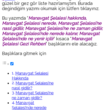
güzel bir gez gör liste hazırlamıştım. Burada
değindiğim yazımı okumak için lütfen tıklayınız.
Bu yazımda “
Manavgat Şelalesi hakkında,
Manavgat Şelalesi nerede, Manavgat Şelalesi’ne
nasıl gidilir, Manavgat Şelalesi’ne ne zaman gidilir,
Manavgat Şelalesi’nde nerede kalınır, Manavgat
Şelalesi’nde ne yenir içilir
” kısaca “
Manavgat
Şelalesi
Gezi Rehberi
” başlıklarını ele alacağız.
Başlıklara gitmek için
Manavgat Şelalesi
Hakkında
Manavgat Şelalesi’ne
nasıl gidilir?
Manavgat Şelalesi’ne
ne zaman gidilir?
Manavgat
Şelalesi’nde nerede