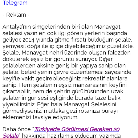
Telegram
- Reklam -
Antalya’nın simgelerinden biri olan Manavgat
şelalesi yazın en çok ilgi gören yerlerin başında
geliyor. 2014 yılında gitme fırsatı bulduğum şelale,
yemyeşil doğa ile iç içe diyebileceğimiz güzellikte.
Şelale, Manavgat nehri üzerinde oluşan falezden
dökülerek eşsiz bir görüntü sunuyor. Diğer
şelalelerden aksine geniş bir yapıya sahip olan
şelale, belediyenin çevre düzenlemesi sayesinde
keyifle vakit geçirebileceğiniz rekreatif alanlara
sahip. Hem şelalenin eşsiz manzarasının keyfini
çıkartabilir, hem de şehrin gürültüsünden uzak,
şelalenin gür sesi eşliğinde burada taze balık
yiyebilirsiniz. Eğer hala Manavgat Şelalesini
görmediyseniz, mutlaka gezi rotanıza burayı
eklemenizi tavsiye ediyorum.
Daha önce “
Türkiye’de Görülmesi Gereken 20
Şelale
” hakkında hazırlamış olduğum yazımda