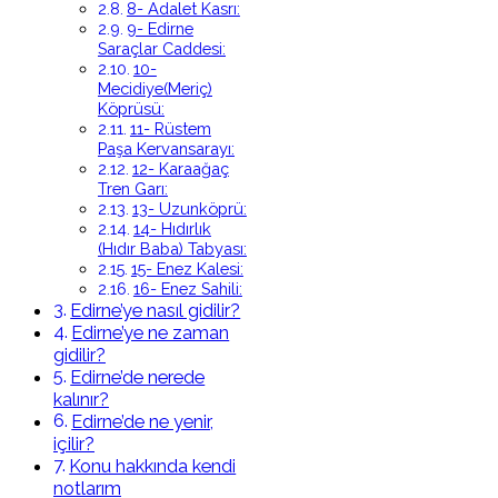
8- Adalet Kasrı:
9- Edirne
Saraçlar Caddesi:
10-
Mecidiye(Meriç)
Köprüsü:
11- Rüstem
Paşa Kervansarayı:
12- Karaağaç
Tren Garı:
13- Uzunköprü:
14- Hıdırlık
(Hıdır Baba) Tabyası:
15- Enez Kalesi:
16- Enez Sahili:
Edirne’ye nasıl gidilir?
Edirne’ye ne zaman
gidilir?
Edirne’de nerede
kalınır?
Edirne’de ne yenir,
içilir?
Konu hakkında kendi
notlarım