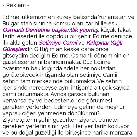
- Reklam -
Edirne, ülkemizin en kuzey batısında Yunanistan ve
Bulgaristan sınırına komşu olan, tarihi ile eski
Osmanlı Devletine başkentlik yapmış
, küçük fakat
tarihi eserleri ile dopdolu bir şehir. Edirne denince
ilk akla gelen
Selimiye Camii
ve
Kırkpınar Yağlı
Güreşleri
dir. Gittiğim an keşke daha önce
gitseydim dediğim Edirne, Osmanlı döneminin en
güzel eserlerini barındırmakta. Düz Edirne
ovasından bakıldığında adeta her noktadan
görülebilecek ihtişamda olan Selimiye Camii
şehrin tam merkezinde bulunmakta. Ve şehrin
içerisinde neredeyse aynı ihtişama ait çok sayıda
camii bulunmakta. Ayrıca çarşıda bulunan
kervansaray ve bedestenler de görülmesi
gereken yerlerden. Edirne’ye gelinir de meşhur
yaprak ciğeri yenmeden dönülür mü?
Ziyaretçilerin şehir gezerken ziyaret etmeleri
gereken yerlerin sınırı yok. Her yer tarih kokuyor
ve bu doğal güzelliği ile birleşince harika manzara