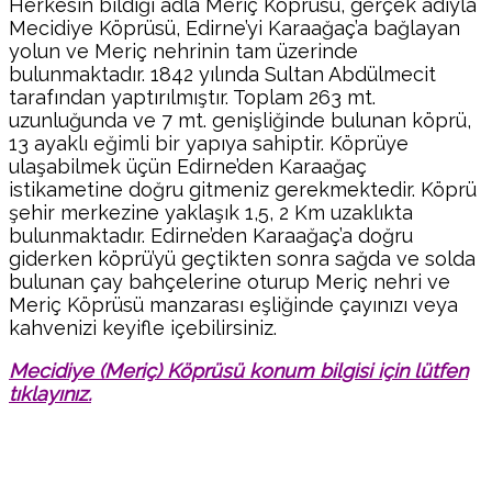
Herkesin bildiği adla Meriç Köprüsü, gerçek adıyla
Mecidiye Köprüsü, Edirne’yi Karaağaç’a bağlayan
yolun ve Meriç nehrinin tam üzerinde
bulunmaktadır. 1842 yılında Sultan Abdülmecit
tarafından yaptırılmıştır. Toplam 263 mt.
uzunluğunda ve 7 mt. genişliğinde bulunan köprü,
13 ayaklı eğimli bir yapıya sahiptir. Köprüye
ulaşabilmek üçün Edirne’den Karaağaç
istikametine doğru gitmeniz gerekmektedir. Köprü
şehir merkezine yaklaşık 1,5, 2 Km uzaklıkta
bulunmaktadır. Edirne’den Karaağaç’a doğru
giderken köprü’yü geçtikten sonra sağda ve solda
bulunan çay bahçelerine oturup Meriç nehri ve
Meriç Köprüsü manzarası eşliğinde çayınızı veya
kahvenizi keyifle içebilirsiniz.
Mecidiye (Meriç) Köprüsü konum bilgisi için lütfen
tıklayınız.