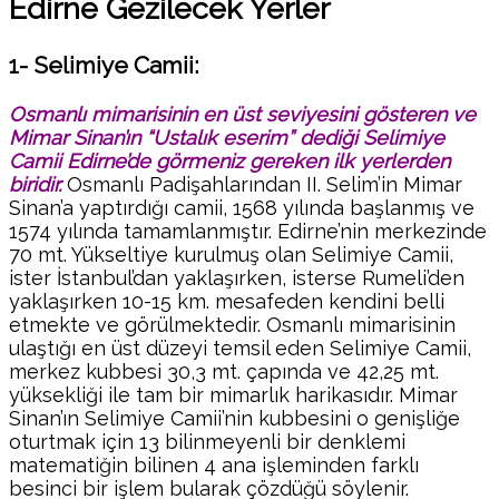
Edirne Gezilecek Yerler
1- Selimiye Camii:
Osmanlı mimarisinin en üst seviyesini gösteren ve
Mimar Sinan’ın “Ustalık eserim” dediği Selimiye
Camii Edirne’de görmeniz gereken ilk yerlerden
biridir.
Osmanlı Padişahlarından II. Selim’in Mimar
Sinan’a yaptırdığı camii, 1568 yılında başlanmış ve
1574 yılında tamamlanmıştır. Edirne’nin merkezinde
70 mt. Yükseltiye kurulmuş olan Selimiye Camii,
ister İstanbul’dan yaklaşırken, isterse Rumeli’den
yaklaşırken 10-15 km. mesafeden kendini belli
etmekte ve görülmektedir. Osmanlı mimarisinin
ulaştığı en üst düzeyi temsil eden Selimiye Camii,
merkez kubbesi 30,3 mt. çapında ve 42,25 mt.
yüksekliği ile tam bir mimarlık harikasıdır. Mimar
Sinan’ın Selimiye Camii’nin kubbesini o genişliğe
oturtmak için 13 bilinmeyenli bir denklemi
matematiğin bilinen 4 ana işleminden farklı
besinci bir işlem bularak çözdüğü söylenir.