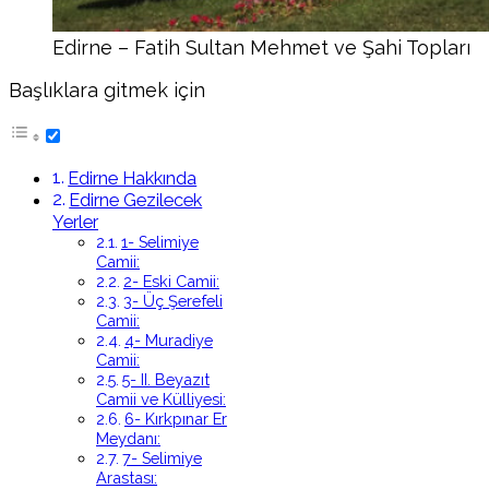
Edirne – Fatih Sultan Mehmet ve Şahi Topları
Başlıklara gitmek için
Edirne Hakkında
Edirne Gezilecek
Yerler
1- Selimiye
Camii:
2- Eski Camii:
3- Üç Şerefeli
Camii:
4- Muradiye
Camii:
5- II. Beyazıt
Camii ve Külliyesi:
6- Kırkpınar Er
Meydanı:
7- Selimiye
Arastası: