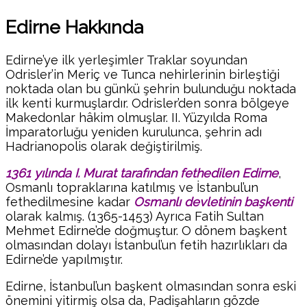
Edirne Hakkında
Edirne’ye ilk yerleşimler Traklar soyundan
Odrisler’in Meriç ve Tunca nehirlerinin birleştiği
noktada olan bu günkü şehrin bulunduğu noktada
ilk kenti kurmuşlardır. Odrisler’den sonra bölgeye
Makedonlar hâkim olmuşlar. II. Yüzyılda Roma
İmparatorluğu yeniden kurulunca, şehrin adı
Hadrianopolis olarak değiştirilmiş.
1
361 yılında I. Murat tarafından fethedilen Edirne
,
Osmanlı topraklarına katılmış ve İstanbul’un
fethedilmesine kadar
Osmanlı devletinin başkenti
olarak kalmış. (1365-1453) Ayrıca Fatih Sultan
Mehmet Edirne’de doğmuştur. O dönem başkent
olmasından dolayı İstanbul’un fetih hazırlıkları da
Edirne’de yapılmıştır.
Edirne, İstanbul’un başkent olmasından sonra eski
önemini yitirmiş olsa da, Padişahların gözde