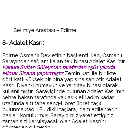
Selimiye Arastası – Edirne
8- Adalet Kasrı:
Edirne Osmanlı Devletinin başkenti iken, Osmanlı
Sarayından sağlam kalan tek binası Adalet Kasrı’dır.
Kanuni Sultan Süleyman tarafından 1561 yılında
Mimar Sinan’a yaptırmıştır.
Zemin katı ile birlikte
dört katlı yüksek bir bina yapısına sahiptir. Adalet
Kasrı, Divan-ı hümayun ve Yargıtay binası olarak
kullanılmıştır. Sarayiçi’nde bulunan Adalet Kasrı’nın
şehre bakan tarafında yaklaşık elli adım kadar
uzağında altı tane seng-i ibret (ibret taşı)
bulunmaktadır. Bu dikili taşlara, idam edilenlerin
başları konulurmuş. Sarayiçi’ni ziyaret ettiğiniz
zaman sizi karşılayacak olan Adalet Kasrı’nı
görmeden gitmeyin.