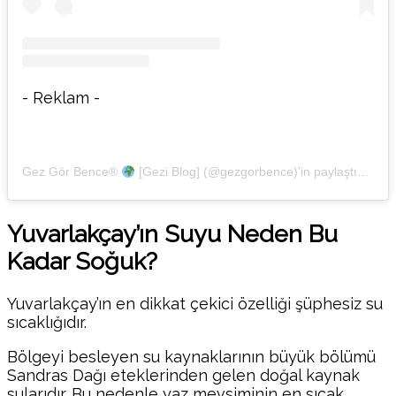
- Reklam -
Gez Gör Bence®
[Gezi Blog] (@gezgorbence)’in paylaştığı bir gönderi
Yuvarlakçay’ın Suyu Neden Bu
Kadar Soğuk?
Yuvarlakçay’ın en dikkat çekici özelliği şüphesiz su
sıcaklığıdır.
Bölgeyi besleyen su kaynaklarının büyük bölümü
Sandras Dağı eteklerinden gelen doğal kaynak
sularıdır. Bu nedenle yaz mevsiminin en sıcak